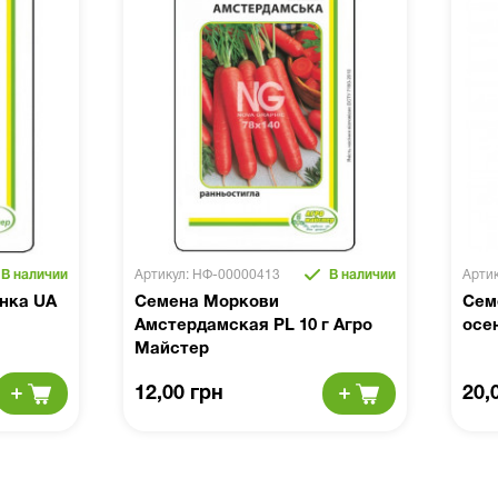
В наличии
Артикул: НФ-00000413
В наличии
Арти
нка UA
Семена Моркови
Сем
Амстердамская PL 10 г Агро
осе
Майстер
12,00 грн
20,