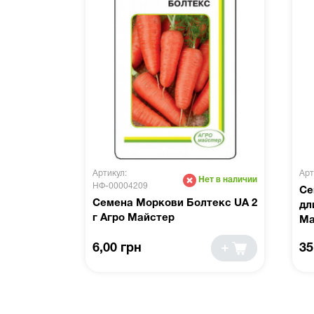
Артикул:
Арт
Нет в наличии
НФ-00004209
Се
Семена Моркови Болтекс UA 2
дл
г Агро Майстер
Ма
6,00 грн
35