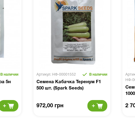
В наличии
Артикул: НФ-00001552
В наличии
Артик
НФ-0
ра 5н
Семена Кабачка Теренум F1
Сем
500 шт. (Spark Seeds)
100
972,00 грн
2 7