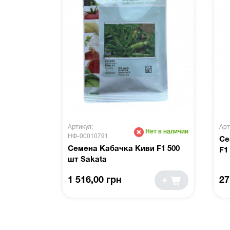
Артикул:
Арт
Нет в наличии
НФ-00010791
Се
Семена Кабачка Киви F1 500
F1
шт Sakata
1 516,00 грн
27