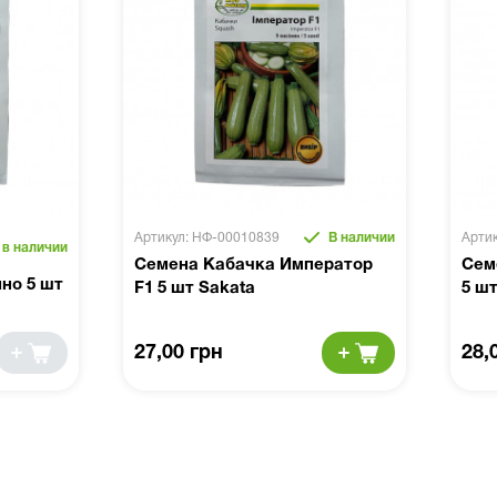
Артикул: НФ-00010839
В наличии
Арти
 в наличии
Семена Кабачка Император
Сем
но 5 шт
F1 5 шт Sakata
5 шт
27,00 грн
28,