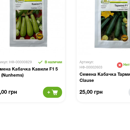
икул: НФ-00000829
В наличии
Артикул:
Нет
НФ-00002603
мена Кабачка Кавили F1 5
Семена Кабачка Тарми
 (Nunhems)
Clause
,00 грн
25,00 грн