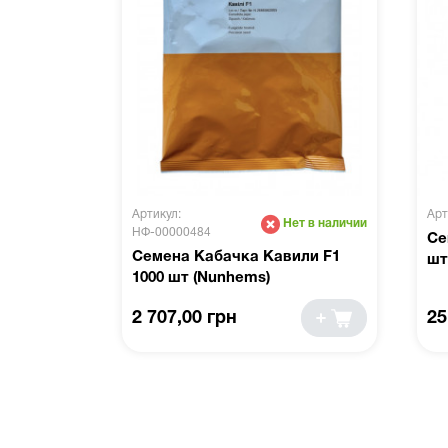
Артикул:
Арт
Нет в наличии
НФ-00000484
Се
Семена Кабачка Кавили F1
шт
1000 шт (Nunhems)
2 707,00 грн
25