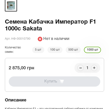
Семена Кабачка Император F1
1000с Sakata
Нет в наличии
Арт. НФ-00010790
Количество
5 шт
100 шт
500 шт
1000 шт
семян:
2 875,00 грн
Купить
Описание
Кабачок Император F1 – это ультраранний гибрид кабачка от компании