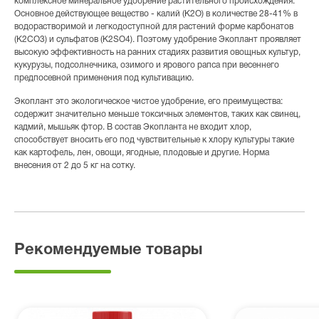
комплексное минеральное удобрение растительного происхождения.
Основное действующее вещество - калий (К2О) в количестве 28-41% в
водорастворимой и легкодоступной для растений форме карбонатов
(К2СО3) и сульфатов (К2SO4). Поэтому удобрение Экоплант проявляет
высокую эффективность на ранних стадиях развития овощных культур,
кукурузы, подсолнечника, озимого и ярового рапса при весеннего
предпосевной применения под культивацию.
Экоплант это экологическое чистое удобрение, его преимущества:
содержит значительно меньше токсичных элементов, таких как свинец,
кадмий, мышьяк фтор. В состав Экопланта не входит хлор,
способствует вносить его под чувствительные к хлору культуры такие
как картофель, лен, овощи, ягодные, плодовые и другие. Норма
внесения от 2 до 5 кг на сотку.
Рекомендуемые товары