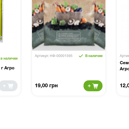
Артикул: НФ-00001595
В наличии
Арти
 в наличии
Сем
 г Агро
Агр
19,00 грн
12,