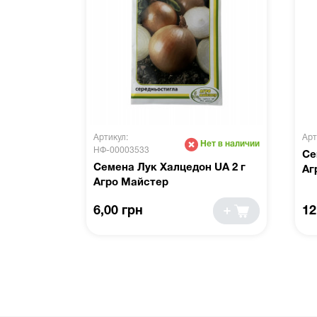
Артикул:
Арт
Нет в наличии
НФ-00003533
Се
Семена Лук Халцедон UA 2 г
Аг
Агро Майстер
6,00 грн
12