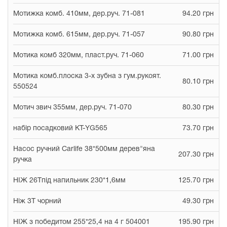
Мотижка комб. 410мм, дер.руч. 71-081
94.20 грн
Мотижка комб. 615мм, дер.руч. 71-057
90.80 грн
Мотика комб 320мм, пласт.руч. 71-060
71.00 грн
Мотика комб.плоска 3-х зубна з гум.рукоят.
80.10 грн
550524
Мотич звич 355мм, дер.руч. 71-070
80.30 грн
набір посадковий KT-YG565
73.70 грн
Насос ручний Carlife 38*500мм дерев"яна
207.30 грн
ручка
НІЖ 26Тпід напильник 230*1,6мм
125.70 грн
Ніж 3Т чорний
49.30 грн
НІЖ з победитом 255*25,4 на 4 г 504001
195.90 грн