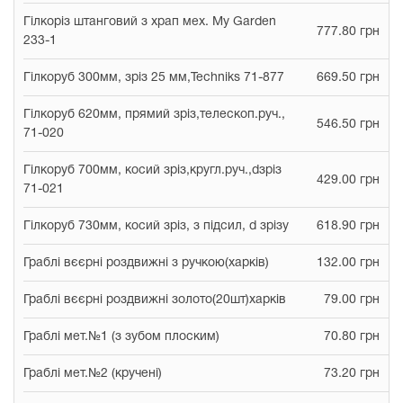
Гілкоріз штанговий з храп мех. My Garden
777.80 грн
233-1
Гілкоруб 300мм, зріз 25 мм,Techniks 71-877
669.50 грн
Гілкоруб 620мм, прямий зріз,телескоп.руч.,
546.50 грн
71-020
Гілкоруб 700мм, косий зріз,кругл.руч.,dзріз
429.00 грн
71-021
Гілкоруб 730мм, косий зріз, з підсил, d зрізу
618.90 грн
Граблі вєєрні роздвижні з ручкою(харків)
132.00 грн
Граблі вєєрні роздвижні золото(20шт)харків
79.00 грн
Граблі мет.№1 (з зубом плоским)
70.80 грн
Граблі мет.№2 (кручені)
73.20 грн