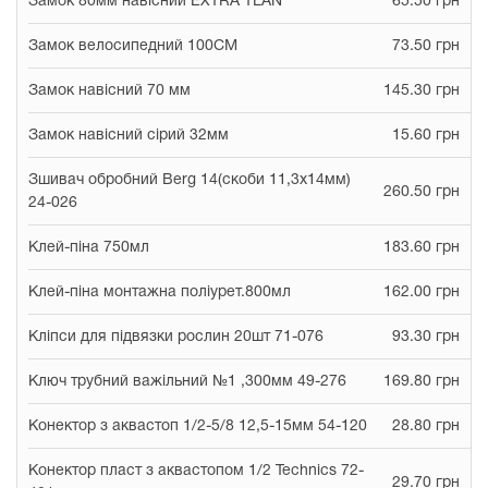
Замок 80мм навісний EXTRA TLAN
65.50 грн
Замок велосипедний 100СМ
73.50 грн
Замок навісний 70 мм
145.30 грн
Замок навісний сірий 32мм
15.60 грн
Зшивач обробний Berg 14(скоби 11,3х14мм)
260.50 грн
24-026
Клей-піна 750мл
183.60 грн
Клей-піна монтажна поліурет.800мл
162.00 грн
Кліпси для підвязки рослин 20шт 71-076
93.30 грн
Ключ трубний важільний №1 ,300мм 49-276
169.80 грн
Конектор з аквастоп 1/2-5/8 12,5-15мм 54-120
28.80 грн
Конектор пласт з аквастопом 1/2 Technics 72-
29.70 грн