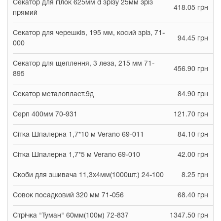
Секатор для гілок 625мм d зрізу 25мм зріз
418.05 грн
прямий
Секатор для черешків, 195 мм, косий зріз, 71-
94.45 грн
000
Секатор для щеплення, 3 леза, 215 мм 71-
456.90 грн
895
Секатор металопласт.9д
84.90 грн
Серп 400мм 70-931
121.70 грн
Сітка Шпалерна 1,7*10 м Verano 69-011
84.10 грн
Сітка Шпалерна 1,7*5 м Verano 69-010
42.00 грн
Скоби для зшивача 11,3х4мм(1000шт.) 24-100
8.25 грн
Совок посадковий 320 мм 71-056
68.40 грн
Стрічка "Туман" 60мм(100м) 72-837
1347.50 грн