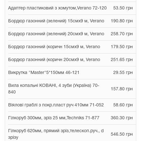
Адаптер пластиковий з хомутом,Verano 72-120
53.50 грн
Бордюр газонний (зелений) 15смx9 м, Verano
190.80 грн
Бордюр газонний (зелений) 20смx9 м, Verano
258.70 грн
Бордюр газонний (коричн 15смx9 м, Verano
179.50 грн
Бордюр газонний (коричн 20смx9 м, Verano
251.65 грн
Викрутка "Master"5*150мм 46-121
29.55 грн
Вила копальні КОВАНІ, 4 зуби (Україна) 70-
157.80 грн
840
Віялові граблі з покр.пласт руч 410мм 71-052
58.60 грн
Гілкоруб 300мм, зріз 25 мм,Techniks 71-877
360.30 грн
Гілкоруб 620мм, прямий зріз,телескоп.руч., d
546.50 грн
зрізу