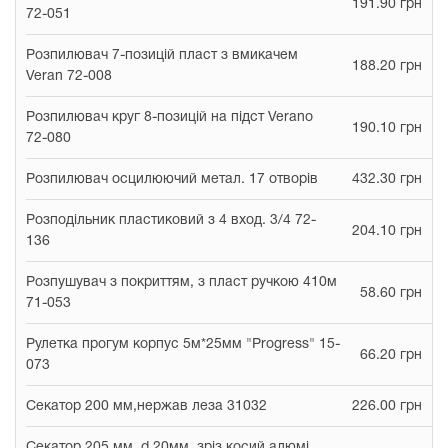
191.90 грн
72-051
Розпилювач 7-позицій пласт з вмикачем
188.20 грн
Veran 72-008
Розпилювач круг 8-позицій на підст Verano
190.10 грн
72-080
Розпилювач осцилюючий метал. 17 отворів
432.30 грн
Розподільник пластиковий з 4 вход. 3/4 72-
204.10 грн
136
Розпушувач з покриттям, з пласт ручкою 410м
58.60 грн
71-053
Рулетка прогум корпус 5м*25мм "Progress" 15-
66.20 грн
073
Секатор 200 мм,нержав леза 31032
226.00 грн
Секатор 205 мм, d 20мм, зріз косий,алюмі.