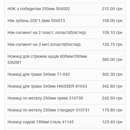
НІЖ з победитом 255мм 504002
212.05 грн
Ніж зубань 255*1,6мм 504013
108.00 грн
Ніж-сегмент на 2 пласт..лопасті(блістер)
109.10 грн
Ніж-сегмент на 3 мет.лопасті(блістер)
126.75 грн
Ножиці для стрижки кущів 600мм/260мм
380.00 грн
550381
Ножиці для трави 340мм 71-042
302.30 грн
Ножиці для трави 340мм HAISSER 81043
342.80 грн
Ножиці по металу 250мм прямі 310739
242.50 грн
Ножиці по металу 250мм стандарт 310731
179.80 грн
Ножиці садові 180мм сталь 41143
123.40 грн