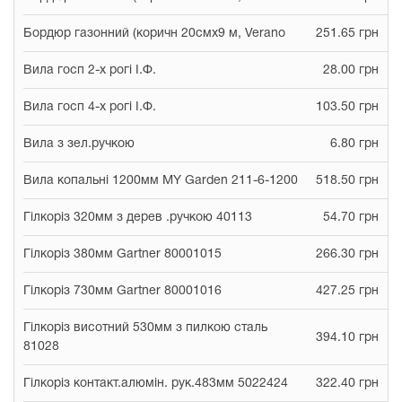
Бордюр газонний (коричн 20смx9 м, Verano
251.65 грн
Вила госп 2-х рогі І.Ф.
28.00 грн
Вила госп 4-х рогі І.Ф.
103.50 грн
Вила з зел.ручкою
6.80 грн
Вила копальні 1200мм MY Garden 211-6-1200
518.50 грн
Гілкоріз 320мм з дерев .ручкою 40113
54.70 грн
Гілкоріз 380мм Gartner 80001015
266.30 грн
Гілкоріз 730мм Gartner 80001016
427.25 грн
Гілкоріз висотний 530мм з пилкою сталь
394.10 грн
81028
Гілкоріз контакт.алюмін. рук.483мм 5022424
322.40 грн