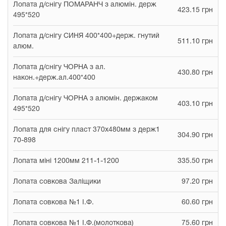
Лопата д/снігу ПОМАРАНЧ з алюмін. держ
423.15 грн
495*520
Лопата д/снігу СИНЯ 400*400+держ. гнутий
511.10 грн
алюм.
Лопата д/снігу ЧОРНА з ал.
430.80 грн
након.+держ.ал.400*400
Лопата д/снігу ЧОРНА з алюмін. держаком
403.10 грн
495*520
Лопата для снігу пласт 370х480мм з держ1
304.90 грн
70-898
Лопата міні 1200мм 211-1-1200
335.50 грн
Лопата совкова Заліщики
97.20 грн
Лопата совкова №1 І.Ф.
60.60 грн
Лопата совкова №1 І.Ф.(молоткова)
75.60 грн