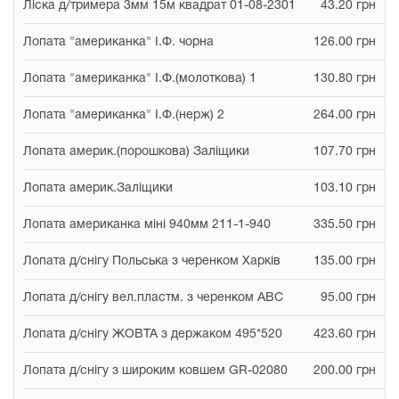
Ліска д/тримера 3мм 15м квадрат 01-08-2301
43.20 грн
Лопата "американка" І.Ф. чорна
126.00 грн
Лопата "американка" І.Ф.(молоткова) 1
130.80 грн
Лопата "американка" І.Ф.(нерж) 2
264.00 грн
Лопата америк.(порошкова) Заліщики
107.70 грн
Лопата америк.Заліщики
103.10 грн
Лопата американка міні 940мм 211-1-940
335.50 грн
Лопата д/снігу Польська з черенком Харків
135.00 грн
Лопата д/снігу вел.пластм. з черенком АВС
95.00 грн
Лопата д/снігу ЖОВТА з держаком 495*520
423.60 грн
Лопата д/снігу з широким ковшем GR-02080
200.00 грн