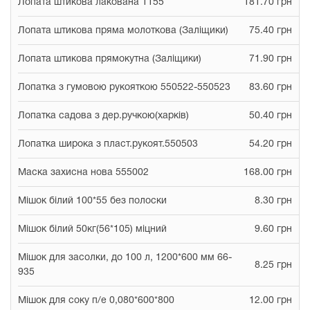
Лопата штикова лакована 1155
181.70 грн
Лопата штикова пряма молоткова (Заліщики)
75.40 грн
Лопата штикова прямокутна (Заліщики)
71.90 грн
Лопатка з гумовою рукояткою 550522-550523
83.60 грн
Лопатка садова з дер.ручкою(харків)
50.40 грн
Лопатка широка з пласт.рукоят.550503
54.20 грн
Маска захисна нова 555002
168.00 грн
Мішок білий 100*55 без полоски
8.30 грн
Мішок білий 50кг(56*105) міцний
9.60 грн
Мішок для засолки, до 100 л, 1200*600 мм 66-
8.25 грн
935
Мішок для соку п/е 0,080*600*800
12.00 грн