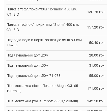
Пилка з тефл/покриттям "Tornado" 450 мм,
136.75 грн
7/1, 2 D
Пилка з тефлон/ покриттям "Storm" 400 мм,
157.20 грн
9/1, 3 D
Підводка води в нерж. обплет до зміш.800мм
50.40 грн
77-795
Підвязувальний дріт ,20м
28.00 грн
Підвязувальний дріт ,30м
31.00 грн
Підвязувальний дріт ,50м 71-073
55.00 грн
Піна монтажна пістол Tekapur Mega XXL 65
171.00 грн
12шт/ящ
Піна монтажна ручна Penotek 65Л,12шт/ящ
142.10 грн