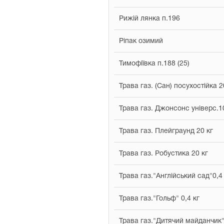
Рижій лянка п.196
Ріпак озимий
Тимофіївка п.188 (25)
Трава газ. (Cан) посухостійка 2
Трава газ. Джонсонс універс.1
Трава газ. Плейграунд 20 кг
Трава газ. Робустика 20 кг
Трава газ."Англійський сад"0,4
Трава газ."Гольф" 0,4 кг
Трава газ."Дитячий майданчик"