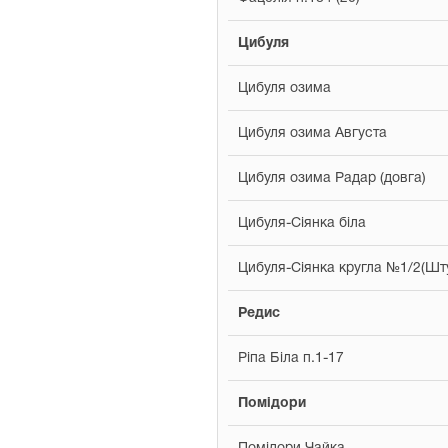
Цибуля
Цибуля озима
Цибуля озима Августа
Цибуля озима Радар (довга)
Цибуля-Сіянка біла
Цибуля-Сіянка кругла №1/2(Шту
Редис
Ріпа Біла п.1-17
Помідори