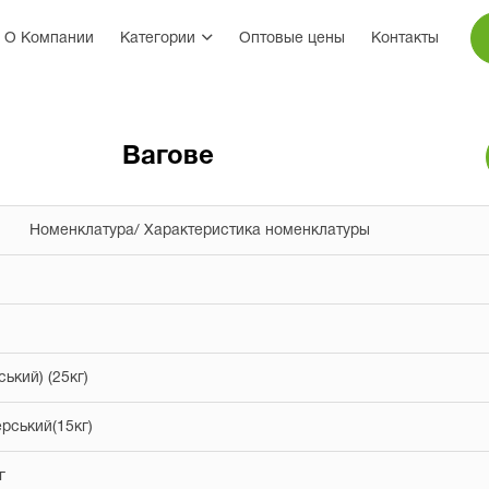
О Компании
Категории
Оптовые цены
Контакты
Вагове
Номенклатура/ Характеристика номенклатуры
ький) (25кг)
рський(15кг)
г