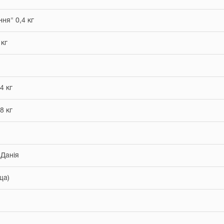
ння" 0,4 кг
 кг
4 кг
8 кг
 Данія
ща)