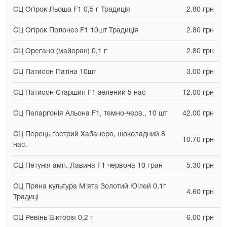
СЦ Огірок Льоша F1 0,5 г Традиція
2.80 грн
СЦ Огірок Полонез F1 10шт Традиція
2.80 грн
СЦ Орегано (майоран) 0,1 г
2.80 грн
СЦ Патисон Патіна 10шт
3.00 грн
СЦ Патисон Старшип F1 зелений 5 нас
12.00 грн
СЦ Пеларгонія Альона F1, темно-черв., 10 шт
42.00 грн
СЦ Перець гострий Хабанеро, шоколадний 8
10.70 грн
нас.
СЦ Петунія амп. Лавина F1 червона 10 гран
5.30 грн
СЦ Пряна культура М'ята Золотий Юілей 0,1г
4.60 грн
Традиці
СЦ Ревінь Вікторія 0,2 г
6.00 грн