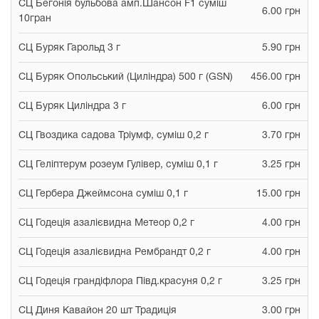
СЦ Бегонія бульбова амп.Шансон F1 суміш
6.00 грн
10гран
СЦ Буряк Гарольд 3 г
5.90 грн
СЦ Буряк Опольський (Циліндра) 500 г (GSN)
456.00 грн
СЦ Буряк Циліндра 3 г
6.00 грн
СЦ Гвоздика садова Тріумф, суміш 0,2 г
3.70 грн
СЦ Геліптерум розеум Гулівер, суміш 0,1 г
3.25 грн
СЦ Гербера Джеймсона суміш 0,1 г
15.00 грн
СЦ Годеція азалієвидна Метеор 0,2 г
4.00 грн
СЦ Годеція азалієвидна Рембрандт 0,2 г
4.00 грн
СЦ Годеція грандіфлора Півд.красуня 0,2 г
3.25 грн
СЦ Диня Кавайон 20 шт Традиція
3.00 грн