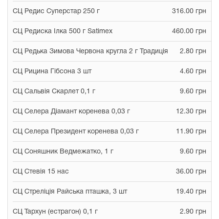
СЦ Редис Суперстар 250 г
316.00 грн
СЦ Редиска Ілка 500 г Satimex
460.00 грн
СЦ Редька Зимова Червона кругла 2 г Традиція
2.80 грн
СЦ Рицина Гібсона 3 шт
4.60 грн
СЦ Сальвія Скарлет 0,1 г
9.60 грн
СЦ Селера Діамант коренева 0,03 г
12.30 грн
СЦ Селера Президент коренева 0,03 г
11.90 грн
СЦ Соняшник Ведмежатко, 1 г
9.60 грн
СЦ Стевія 15 нас
36.00 грн
СЦ Стреліція Райська пташка, 3 шт
19.40 грн
СЦ Тархун (естрагон) 0,1 г
2.90 грн