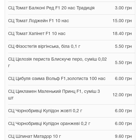
СЦ Томат Балконі Ред F1 20 нас Традиція
3.00 грн
СЦ Томат Лоджейн F1 10 нас
15.00 грн
СЦ Томат Хапінет F1 10 нас
18.40 грн
СЦ Фізостегія віргінська, біла 0,1 г
5.50 грн
СЦ Целозія периста Блискуче перо, суміш 0,02
5.50 грн
г
СЦ Цибуля озима Вольф F1,золотиста 100 нас
6.00 грн
СЦ Цикламен Маленький Принц F1, суміш 3
12.00 грн
шт
СЦ Чорнобривці Купідон жовті 0,2 г
6.00 грн
СЦ Чорнобривці Купідон оранжеві 0,2 г
6.00 грн
СЦ Шпинат Матадор 10 г
9.60 грн