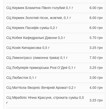
СЦ Кермек Блакитна Північ голубий 0,1 г
6.00 грн
СЦ Кермек Золотий пісок, жовтий, 0,1 г
6.00 грн
СЦ Кермек Пасифік суміш 0,2 г
6.00 грн
СЦ Кобея Кафедральні Дзвони 0,3 г
5.70 грн
СЦ Кохія Кипарисова 0,5 г
3.25 грн
СЦ Лимонграсс (лимонна трава) 0,1 г
7.50 грн
СЦ Лобулярія приморська Розі О'Дей 0,1 г
3.25 грн
СЦ Любисток 0,1 г
3.00 грн
СЦ Маттіола бікорніс Вечірній Аромат 0,2 г
4.00 грн
СЦ Мірабіліс Нічна Красуня, строката суміш 0,5
3.25 грн
г