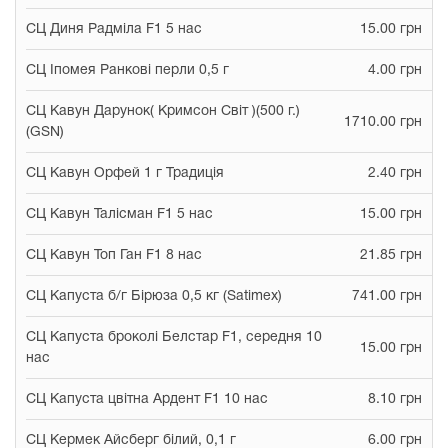
СЦ Диня Радміла F1 5 нас
15.00 грн
СЦ Іпомея Ранкові перли 0,5 г
4.00 грн
СЦ Кавун Дарунок( Кримсон Світ )(500 г.)
1710.00 грн
(GSN)
СЦ Кавун Орфей 1 г Традиція
2.40 грн
СЦ Кавун Талісман F1 5 нас
15.00 грн
СЦ Кавун Топ Ган F1 8 нас
21.85 грн
СЦ Капуста б/г Бірюза 0,5 кг (Satimex)
741.00 грн
СЦ Капуста броколі Белстар F1, середня 10
15.00 грн
нас
СЦ Капуста цвітна Ардент F1 10 нас
8.10 грн
СЦ Кермек Айсберг білий, 0,1 г
6.00 грн