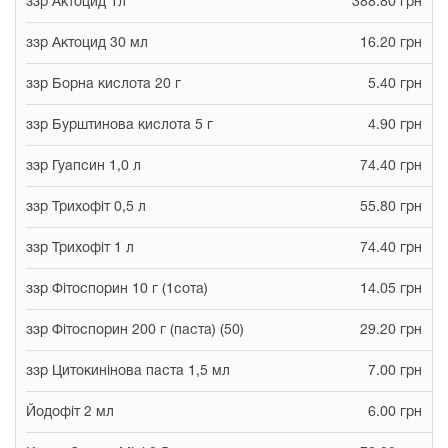
ззр Актоцид 1л
388.80 грн
ззр Актоцид 30 мл
16.20 грн
ззр Борна кислота 20 г
5.40 грн
ззр Бурштинова кислота 5 г
4.90 грн
ззр Гуапсин 1,0 л
74.40 грн
ззр Трихофіт 0,5 л
55.80 грн
ззр Трихофіт 1 л
74.40 грн
ззр Фітоспорин 10 г (1сота)
14.05 грн
ззр Фітоспорин 200 г (паста) (50)
29.20 грн
ззр Цитокинінова паста 1,5 мл
7.00 грн
Йодофіт 2 мл
6.00 грн