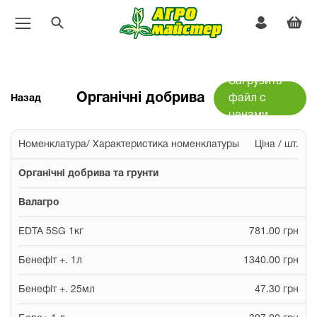
Загрузить
Органічні добрива
файл с
Назад
ценами
Номенклатура/ Характеристика номенклатуры
Ціна / шт.
Органічні добрива та грунти
Валагро
EDTA 5SG 1кг
781.00 грн
Бенефіт +. 1л
1340.00 грн
Бенефіт +. 25мл
47.30 грн