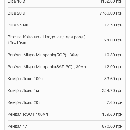
Віва 10 л
4152.00 грн
Віва 20 л
7780.00 грн
Віва 25 мл
17.50 грн
Віточка Квіточка (Шведс. стіл для росл.)
24.00 грн
10г+10мл
Зав'язь Мікро-Мінераліс(БОР) , 30мл
10.80 грн
Зав'язь Мікро-Мінераліс(ЗАЛІЗО) , 30мл
12.00 грн
Кеміра Люкс 100 г
33.60 грн
Кеміра Люкс 1кг
224.70 грн
Кеміра Люкс 20 г
7.65 грн
Кендал ROOT 100мл
159.60 грн
Кендал 1л
870.00 грн