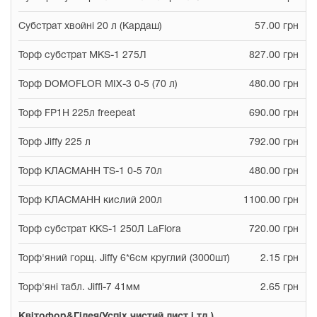
Субстрат хвойні 20 л (Кардаш)
57.00 грн
Торф субстрат MKS-1 275Л
827.00 грн
Торф DOMOFLOR MIX-3 0-5 (70 л)
480.00 грн
Торф FP1H 225л freepeat
690.00 грн
Торф Jiffy 225 л
792.00 грн
Торф КЛАСМАНН TS-1 0-5 70л
480.00 грн
Торф КЛАСМАНН кислий 200л
1100.00 грн
Торф субстрат KKS-1 250Л LaFlora
720.00 грн
Торф'яний горщ. Jiffy 6*6см круглий (3000шт)
2.15 грн
Торф'яні табл. Jiffi-7 41мм
2.65 грн
Квітофор&Гілея(Успіх,чистий лист і тд.)