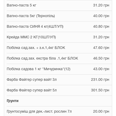
Вапно-паста 5 кг
31.20 грн
Вапно-паста 5кг (Тернопіль)
40.00 грн
Вапно-паста СИНЯ 4 кг(4ШТ/УП)
40.80 грн
Крейда ММС 2 КГ(10ШТ/УП)
31.20 грн
Побілка сад.зах. + з.к.1,4кг БЛОК
47.60 грн
Побілка сад.зах. екстра біла .1,4кг БЛОК
46.50 грн
Побілка садова 1 кг "Мичуринка"(12)
43.00 грн
Фарба Файгер супер вайт 3л
231.00 грн
Фарба Файгер супер вайт 5л
301.50 грн
Грунти
Грунтосуміш для дек.-лист. рослин 7л
20.00 грн