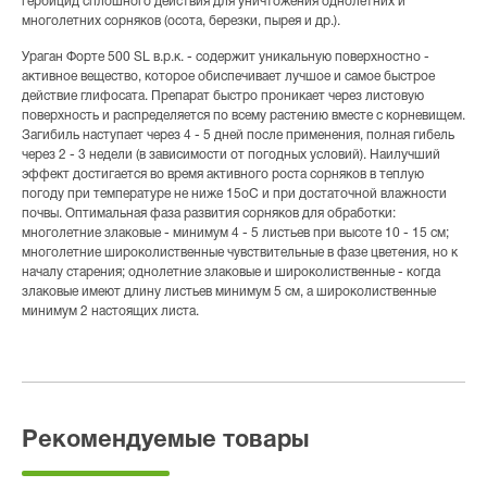
гербицид сплошного действия для уничтожения однолетних и
многолетних сорняков (осота, березки, пырея и др.).
Ураган Форте 500 SL в.р.к. - содержит уникальную поверхностно -
активное вещество, которое обиспечивает лучшое и самое быстрое
действие глифосата. Препарат быстро проникает через листовую
поверхность и распределяется по всему растению вместе с корневищем.
Загибиль наступает через 4 - 5 дней после применения, полная гибель
через 2 - 3 недели (в зависимости от погодных условий). Наилучший
эффект достигается во время активного роста сорняков в теплую
погоду при температуре не ниже 15оС и при достаточной влажности
почвы. Оптимальная фаза развития сорняков для обработки:
многолетние злаковые - минимум 4 - 5 листьев при высоте 10 - 15 см;
многолетние широколиственные чувствительные в фазе цветения, но к
началу старения; однолетние злаковые и широколиственные - когда
злаковые имеют длину листьев минимум 5 см, а широколиственные
минимум 2 настоящих листа.
Рекомендуемые товары