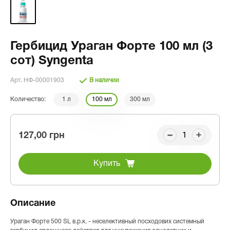
Гербицид Ураган Форте 100 мл (3
сот) Syngenta
Арт. НФ-00001903
В наличии
Количество:
1 л
100 мл
300 мл
127,00 грн
Купить
Описание
Ураган Форте 500 SL в.р.к. - неселективный посходових системный