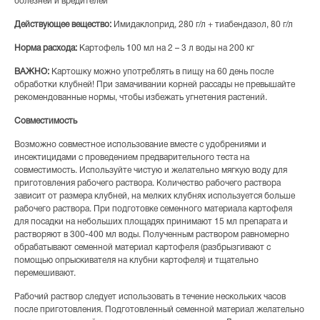
болезней и вредителей
Действующее вещество:
Имидаклоприд, 280 г/л + тиабендазол, 80 г/л
Норма расхода:
Картофель 100 мл на 2 – 3 л воды на 200 кг
ВАЖНО:
Картошку можно употреблять в пищу на 60 день после
обработки клубней! При замачивании корней рассады не превышайте
рекомендованные нормы, чтобы избежать угнетения растений.
Совместимость
Возможно совместное использование вместе с удобрениями и
инсектицидами с проведением предварительного теста на
совместимость. Используйте чистую и желательно мягкую воду для
приготовления рабочего раствора. Количество рабочего раствора
зависит от размера клубней, на мелких клубнях используется больше
рабочего раствора. При подготовке семенного материала картофеля
для посадки на небольших площадях принимают 15 мл препарата и
растворяют в 300-400 мл воды. Полученным раствором равномерно
обрабатывают семенной материал картофеля (разбрызгивают с
помощью опрыскивателя на клубни картофеля) и тщательно
перемешивают.
Рабочий раствор следует использовать в течение нескольких часов
после приготовления. Подготовленный семенной материал желательно