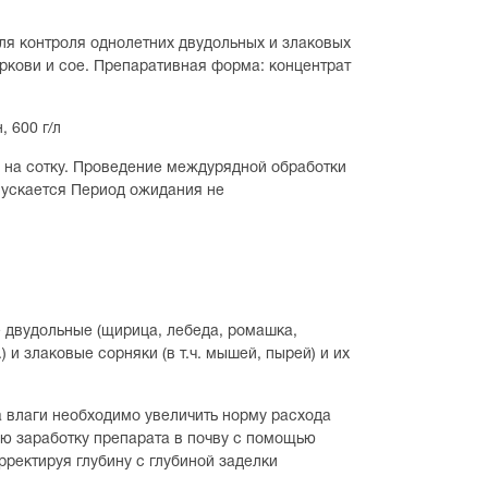
ля контроля однолетних двудольных и злаковых
оркови и сое. Препаративная форма: концентрат
 600 г/л
ы на сотку. Проведение междурядной обработки
пускается Период ожидания не
 двудольные (щирица, лебеда, ромашка,
.) и злаковые сорняки (в т.ч. мышей, пырей) и их
а влаги необходимо увеличить норму расхода
ую заработку препарата в почву с помощью
орректируя глубину с глубиной заделки