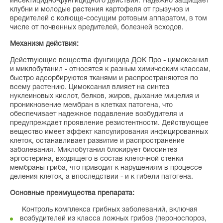
инсектицидно-фунгицидного действия. Надежно защищает
клубни и молодые растения картофеля от грызунов и
вредителей с колюще-сосущим ротовым аппаратом, в том
числе от почвенных вредителей, болезней всходов.
Механизм действия:
Действующие вещества фунгицида ДОК Про - цимоксанил
и миклобутанил - относятся к разным химическим классам,
быстро адсорбируются тканями и распространяются по
всему растению. Цимоксанил влияет на синтез
нуклеиновых кислот, белков, жиров, дыхание мицелия и
проникновение мембран в клетках патогена, что
обеспечивает надежное подавление возбудителя и
предупреждает проявление резистентности. Действующее
вещество имеет эффект капсулирования инфицированных
клеток, останавливает развитие и распространение
заболевания. Миклобутанил блокирует биосинтез
эргостерина, входящего в состав клеточной стенки
мембраны гриба, что приводит к нарушениям в процессе
деления клеток, а впоследствии - и к гибели патогена.
Основные преимущества препарата:
Контроль комплекса грибных заболеваний, включая
возбудителей из класса ложных грибов (пероноспороз,