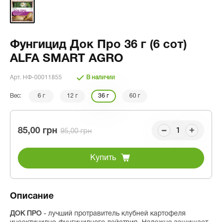
Фунгицид Док Про 36 г (6 сот)
ALFA SMART AGRO
Арт. НФ-00011855
В наличии
Вес:
6 г
12 г
36 г
60 г
85,00 грн
95,00 грн
Купить
Описание
ДОК ПРО
- лучший протравитель клубней картофеля