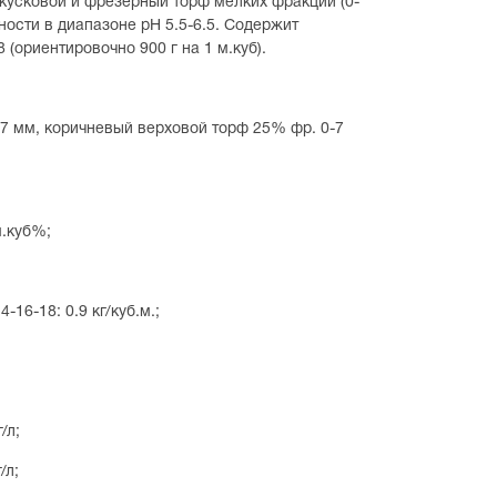
кусковой и фрезерный торф мелких фракций (0-
ности в диапазоне pH 5.5-6.5. Содержит
 (ориентировочно 900 г на 1 м.куб).
7 мм, коричневый верховой торф 25% фр. 0-7
м.куб%;
6-18: 0.9 кг/куб.м.;
/л;
/л;