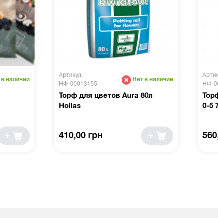
Артикул:
Артик
 в наличии
Нет в наличии
НФ-00013155
НФ-0
Торф для цветов Aura 80л
Тор
Hollas
0-5 
410,00 грн
560