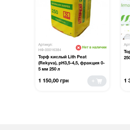
Артикул:
Арт
Нет в наличии
НФ-00016384
То
Торф кислый Lith Peat
25
(Rekyva), pH3,5-4,5, фракция 0-
5 мм 250 л
1 150,00 грн
1 