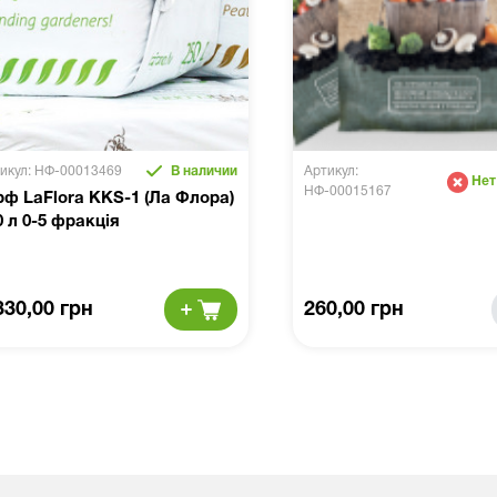
икул: НФ-00013469
В наличии
Артикул:
Нет
НФ-00015167
рф LaFlora KKS-1 (Ла Флора)
0 л 0-5 фракція
330,00 грн
260,00 грн