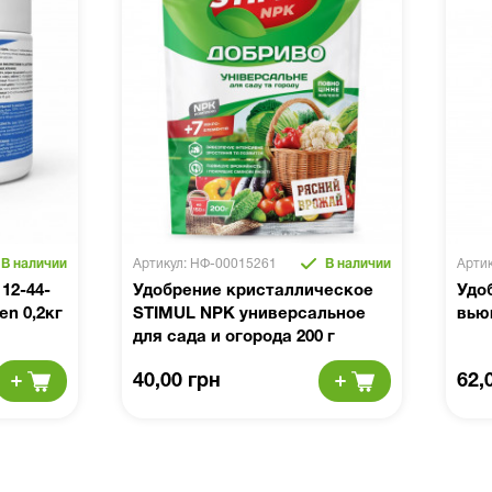
В наличии
Артикул: НФ-00015261
В наличии
Арти
12-44-
Удобрение кристаллическое
Удо
n 0,2кг
STIMUL NPK универсальное
вью
для сада и огорода 200 г
40,00 грн
62,