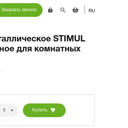
Заказать звонок
RU
таллическое STIMUL
ное для комнатных
и
Купить