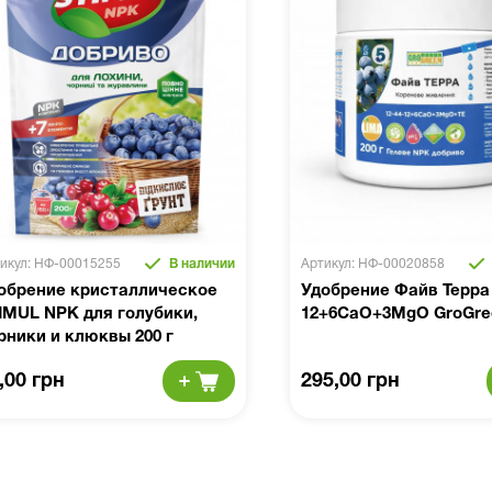
икул: НФ-00015255
В наличии
Артикул: НФ-00020858
обрение кристаллическое
Удобрение Файв Терра 
IMUL NPK для голубики,
12+6CaO+3MgO GroGree
рники и клюквы 200 г
,00 грн
295,00 грн