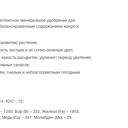
мплексное минеральное удобрение для
сбалансированным содержанием макро и
 развитию растения;
сть листьев и их сочно-зеленый цвет;
 яркость расцветки, удлиняет период цветения;
ивных свойств;
ням, гнилым и неблагоприятным погодным
4, K2О – 12;
 1250; Бор (В) – 332; Железо (Fe) – 1953;
; Медь (Cu) – 337; Молибден (Мо) – 29.