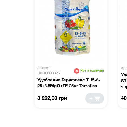
Артикул:
Арт
Нет в наличии
НФ-00009025
Уд
Удобрение Терафлекс T 15-8-
ST
25+3.5MgO+TE 25кг Terraflex
че
3 262,00 грн
40