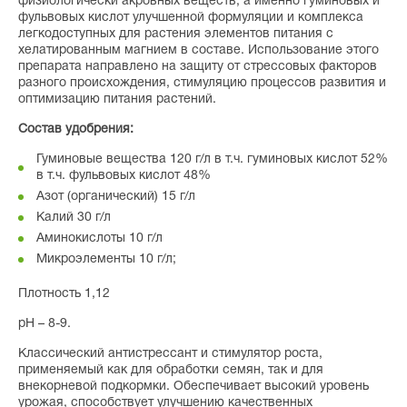
физиологически акровных веществ, а именно гуминовых и
фульвовых кислот улучшенной формуляции и комплекса
легкодоступных для растения элементов питания с
хелатированным магнием в составе. Использование этого
препарата направлено на защиту от стрессовых факторов
разного происхождения, стимуляцию процессов развития и
оптимизацию питания растений.
Состав удобрения:
Гуминовые вещества 120 г/л в т.ч. гуминовых кислот 52%
в т.ч. фульвовых кислот 48%
Азот (органический) 15 г/л
Калий 30 г/л
Аминокислоты 10 г/л
Микроэлементы 10 г/л;
Плотность 1,12
pH – 8-9.
Классический антистрессант и стимулятор роста,
применяемый как для обработки семян, так и для
внекорневой подкормки. Обеспечивает высокий уровень
урожая, способствует улучшению качественных