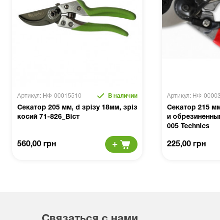
Артикул: НФ-00015510
В наличии
Артикул: НФ-0000
Секатор 205 мм, d зрізу 18мм, зріз
Секатор 215 мм
косий 71-826_Віст
и обрезиненны
005 Technics
560,00 грн
225,00 грн
Связаться с нами