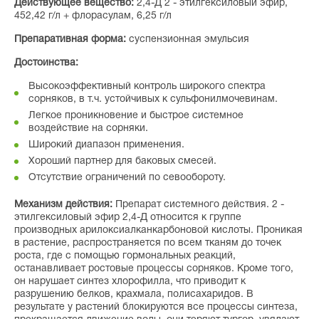
Действующее вещество:
2,4-Д 2 - этилгексиловый эфир,
452,42 г/л + флорасулам, 6,25 г/л
Препаративная форма:
суспензионная эмульсия
Достоинства:
Высокоэффективный контроль широкого спектра
сорняков, в т.ч. устойчивых к сульфонилмочевинам.
Легкое проникновение и быстрое системное
воздействие на сорняки.
Широкий диапазон применения.
Хороший партнер для баковых смесей.
Отсутствие ограничений по севообороту.
Механизм действия:
Препарат системного действия. 2 -
этилгексиловый эфир 2,4-Д относится к группе
производных арилоксиалканкарбоновой кислоты. Проникая
в растение, распространяется по всем тканям до точек
роста, где с помощью гормональных реакций,
останавливает ростовые процессы сорняков. Кроме того,
он нарушает синтез хлорофилла, что приводит к
разрушению белков, крахмала, полисахаридов. В
результате у растений блокируются все процессы синтеза,