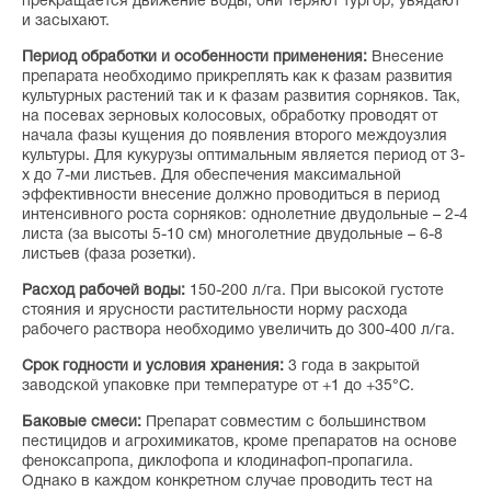
прекращается движение воды, они теряют тургор, увядают
и засыхают.
Период обработки и особенности применения:
Внесение
препарата необходимо прикреплять как к фазам развития
культурных растений так и к фазам развития сорняков. Так,
на посевах зерновых колосовых, обработку проводят от
начала фазы кущения до появления второго междоузлия
культуры. Для кукурузы оптимальным является период от 3-
х до 7-ми листьев. Для обеспечения максимальной
эффективности внесение должно проводиться в период
интенсивного роста сорняков: однолетние двудольные – 2-4
листа (за высоты 5-10 см) многолетние двудольные – 6-8
листьев (фаза розетки).
Расход рабочей воды:
150-200 л/га. При высокой густоте
стояния и ярусности растительности норму расхода
рабочего раствора необходимо увеличить до 300-400 л/га.
Срок годности и условия хранения:
3 года в закрытой
заводской упаковке при температуре от +1 до +35°С.
Баковые смеси:
Препарат совместим с большинством
пестицидов и агрохимикатов, кроме препаратов на основе
феноксапропа, диклофопа и клодинафоп-пропагила.
Однако в каждом конкретном случае проводить тест на