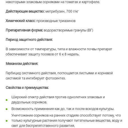
некоторыми злаковым сорняками на томатах и картофеле.
Действующее вещество:
метрибузин, 700 г/кг
Химический класс:
производные триазинов
Препаративная форма:
водорастворимые гранулы (ВГ)
Период защитного действия:
В зависимости от температуры, типа и влажности почвы препарат
обеспечивает защиту посевов от 6 к 8 недель.
Механизм действия:
Гербицид системного действия, поглощается листьями и корневой
системой та ингибирует фотосинтез.
Свойства и преимущества:
Широкий спектр действия против однолетних злаковых и
двудольных сорняков.
Возможность применения как до, так и после всходов культуры.
Уничтожение сорняков на ранних стадиях способствует потому, что
только культурные растения получают питательные вещества, воду и
свет для беспрепятственного развития.