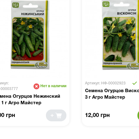
икул:
Артикул: НФ-00002923
Нет в наличии
-00003777
Семена Огурцов Виск
мена Огурцов Нежинский
3 г Агро Майстер
 1 г Агро Майстер
00 грн
12,00 грн