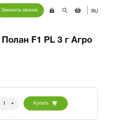
Заказать звонок
RU
Полан F1 PL 3 г Агро
и
Купить