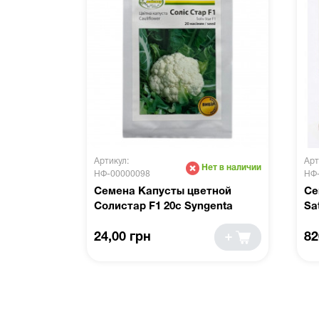
Артикул:
Арт
Нет в наличии
НФ-00000098
НФ
Семена Капусты цветной
Се
Солистар F1 20c Syngenta
Sa
24,00 грн
82