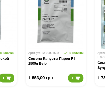
В наличии
Артикул: НФ-00001523
В наличии
Артик
НФ-0
йской
Семена Капусты Парел F1
Сем
2500н Bejo
Syn
1 653,00 грн
1 7