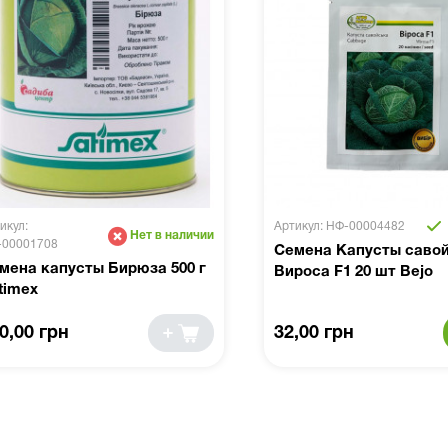
икул:
Артикул: НФ-00004482
Нет в наличии
-00001708
Семена Капусты саво
мена капусты Бирюза 500 г
Вироса F1 20 шт Bejo
timex
0,00 грн
32,00 грн