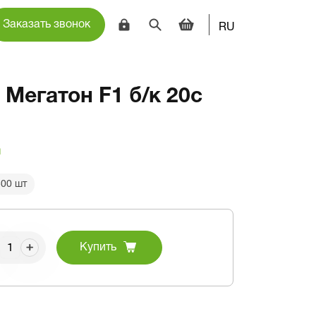
Заказать звонок
RU
Мегатон F1 б/к 20с
и
500 шт
Купить