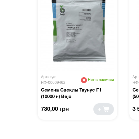
Артикул:
Арт
Нет в наличии
НФ-00009462
НФ
Семена Свеклы Таунус F1
Се
(10000 н) Bejo
(50
730,00 грн
3 