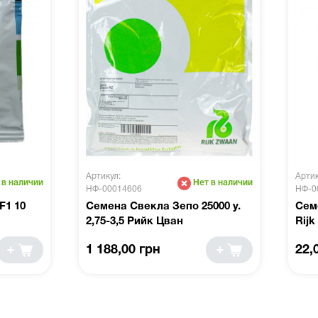
Артикул:
Артик
 в наличии
Нет в наличии
НФ-00014606
НФ-0
F1 10
Семена Свекла Зепо 25000 у.
Сем
2,75-3,5 Рийк Цван
Rij
1 188,00 грн
22,