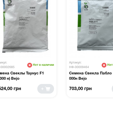
икул:
Артикул:
Нет в наличии
Нет
-00002685
НФ-00009464
мена Свеклы Таунус F1
Семена Свекла Пабло 
000 н) Bejo
000н Bejo
524,00 грн
703,00 грн