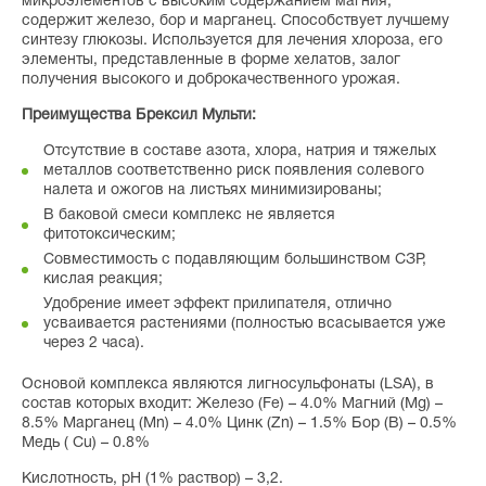
микроэлементов с высоким содержанием магния,
содержит железо, бор и марганец. Способствует лучшему
синтезу глюкозы. Используется для лечения хлороза, его
элементы, представленные в форме хелатов, залог
получения высокого и доброкачественного урожая.
Преимущества Брексил Мульти:
Отсутствие в составе азота, хлора, натрия и тяжелых
металлов соответственно риск появления солевого
налета и ожогов на листьях минимизированы;
В баковой смеси комплекс не является
фитотоксическим;
Совместимость с подавляющим большинством СЗР,
кислая реакция;
Удобрение имеет эффект прилипателя, отлично
усваивается растениями (полностью всасывается уже
через 2 часа).
Основой комплекса являются лигносульфонаты (LSA), в
состав которых входит: Железо (Fe) – 4.0% Магний (Mg) –
8.5% Марганец (Mn) – 4.0% Цинк (Zn) – 1.5% Бор (B) – 0.5%
Медь ( Cu) – 0.8%
Кислотность, рН (1% раствор) – 3,2.