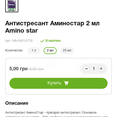
Антистресант Аминостар 2 мл
Amino star
Арт. НФ-00010778
В наличии
Количество:
1 л
2 мл
25 мл
5,00 грн
6,00 грн
Купить
Описание
Антистресант АминоСтар - препарат-антистресант. Основное