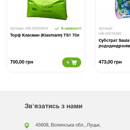
Артикул: НФ-00003944
В наявності
Артикул:
НФ-00016392
Торф Класман (Klasmann) TS1 70л
Субстрат Saula
рододендронів
700,00 грн
473,00 грн
Зв'язатись з нами
45608, Волинська обл., Луцьк,