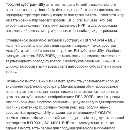
Торф'яні субстрати Jiffy
виготовляються в Естонії із високоякісного
сфагнового торфу. Чистий від бур'янів, хвороб та різних домішок, має
однорідну структуру, високу водну та повітряну ємність. Субстрати Jiffy
містять новий набір базових добрив FBF (Florafleur Base Fertilizer)
виробництва компанії Yara, який забезпечує NPK та довгостроковий
оптимальний рівень вмісту мікроелементів, необхідних для рослини.
Стандартною формулою заправки субстрату є
TBF17-10-14 + МЕ
у
хелатній формі, але існують інші варіанти заправок. Також субстрат
може бути змішаний з глиною і перлітом. Всі субстрати Jiffy оброблені
змочують агентом
FIBA-ZORB
для максимально швидкого змочування
та рівномірного розподілу вологи. Зволожуюча речовина FIBA-ZORB
широко застосовується у всьому світі для обробки субстратів на основі
торфу.
Визначною якістю FIBA-ZORB є його здатність уповільнювати процес
висихання торф'яного субстрату. Максимальний обсяг абсорбованої
води є гарантією того, що процес висихання затягується порівняно з
ґрунтовими субстратами, необробленими FIBA-ZORB; тому інтервали
між поливом можна суттєво збільшити. Це дуже вигідно для виробників
рослин у контейнерах, оскільки термін реалізації рослин значно
зростає. Вся продукція Jiffy знаходиться в найвищому ПРЕМІУМ
сегменті високоякісних професійних продуктів, підтверджують численні
сертифікати
ISO 9001, ISO 14001, RHP
та ін. Маркування RHP - це
гарантія якості, встановлена ​​для продукції для всього виробничого