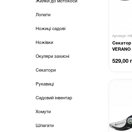
Жилки до мотокоси
Лопати
Ножиці садові
Артикул: Н
Ножівки
Секатор 
VERANO 
Окуляри захисні
529,00 
Секатори
Рукавиці
Садовий інвентар
Хомути
Шпагати