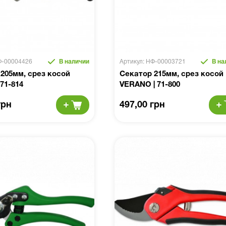
Ф-00004426
В наличии
Артикул: НФ-00003721
В на
205мм, срез косой
Секатор 215мм, срез косой
71-814
VERANO | 71-800
грн
497,00 грн