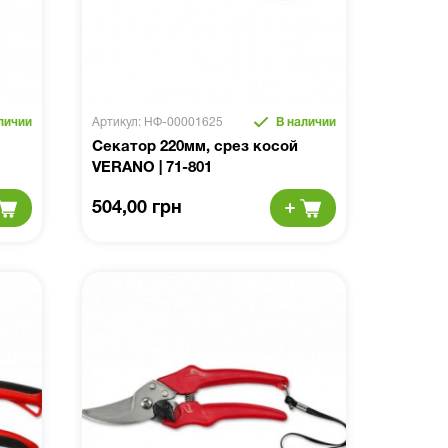
личии
Артикул: НФ-00001625
В наличии
Секатор 220мм, срез косой
VERANO | 71-801
504,00 грн