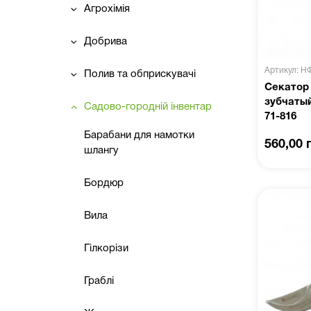
Агрохімія
Добрива
Артикул: Н
Полив та обприскувачі
Cекатор 
зубчаты
Садово-городній інвентар
71-816
Барабани для намотки
560,00 
шлангу
Бордюр
Вила
Гілкорізи
Граблі