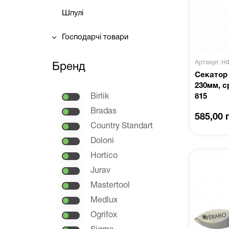
Шпулі
Господарчі товари
Артикул: Н
Бренд
Секатор
230мм, с
Birlik
815
Bradas
585,00 
Country Standart
Doloni
Hortico
Jurav
Mastertool
Medlux
Ogrifox