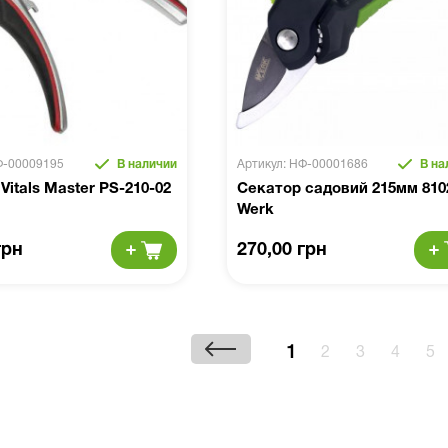
Ф-00009195
В наличии
Артикул: НФ-00001686
В на
Vitals Master PS-210-02
Секатор садовий 215мм 810
Werk
грн
270,00 грн
1
2
3
4
5