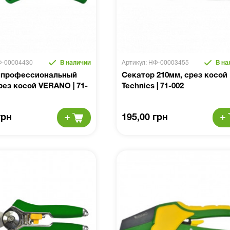
Ф-00004430
В наличии
Артикул: НФ-00003455
В на
 профессиональный
Секатор 210мм, срез косой
рез косой VERANO | 71-
Technics | 71-002
грн
195,00 грн