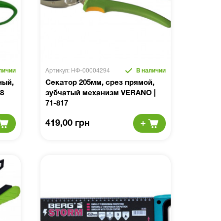
личии
Артикул: НФ-00004294
В наличии
ный,
Секатор 205мм, срез прямой,
8
зубчатый механизм VERANO |
71-817
419,00 грн