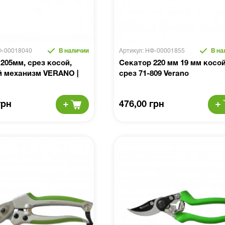
Ф-00018040
В наличии
Артикул: НФ-00001855
В на
205мм, срез косой,
Секатор 220 мм 19 мм косо
й механизм VERANO |
срез 71-809 Verano
грн
476,00 грн