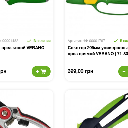
Ф-00001482
В наличии
Артикул: НФ-00001797
В на
, срез косой VERANO
Секатор 205мм универсаль
срез прямой VERANO | 71-80
грн
399,00 грн