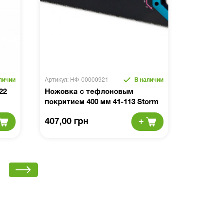
личии
Артикул: НФ-00000921
В наличии
22
Ножовка c тефлоновым
покритием 400 мм 41-113 Storm
407,00 грн