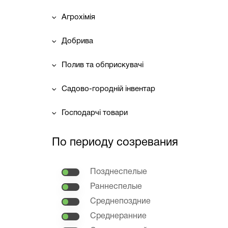
Агрохімія
Добрива
Полив та обприскувачі
Садово-городній інвентар
Господарчі товари
По периоду созревания
Позднеспелые
Раннеспелые
Среднепоздние
Среднеранние