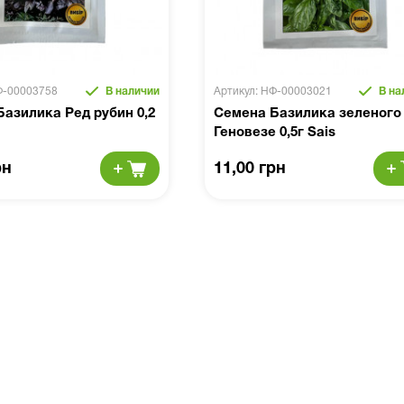
Ф-00003758
В наличии
Артикул: НФ-00003021
В на
азилика Ред рубин 0,2
Семена Базилика зеленого
Геновезе 0,5г Sais
рн
11,00 грн