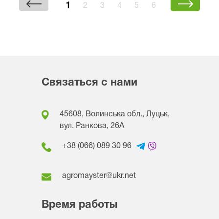
1
2
3
4
5
6
Связаться с нами
45608, Волинська обл., Луцьк,
вул. Ранкова, 26A
+38 (066) 089 30 96
agromayster@ukr.net
Время работы