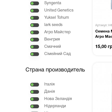
Syngenta
United Genetics
Yuksel Tohum
lark seeds
Артикул: Н
Семена 
Агро Майстер
Агро Ма
Венгрия
15,00 г
Смачний
Сімейний Сад
Страна производитель
Італія
Данія
Нова Зеландія
Нідерланди