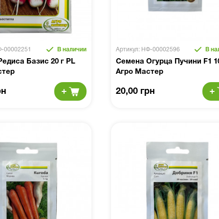
Ф-00002251
В наличии
Артикул: НФ-00002596
В на
едиса Базис 20 г PL
Семена Огурца Пучини F1 
стер
Агро Мастер
рн
20,00 грн