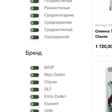
Позднеспелые
Раннеспелые
Среднепоздние
Среднеранние
Артикул: Н
Среднеспелый
Семена Т
Clause
Ультраранній
1 720,0
Бренд
BASF
Bejo Zaden
Clause
DLF
Enza Zaden
Esasem
GSN