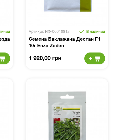
личии
Артикул: НФ-00010812
В наличии
езда
Семена Баклажана Дестан F1
10г Enza Zaden
1 920,00 грн