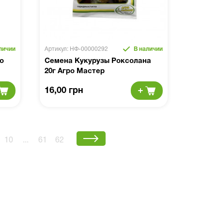
личии
Артикул: НФ-00000292
В наличии
о
Семена Кукурузы Роксолана
20г Агро Мастер
16,00 грн
10
...
61
62