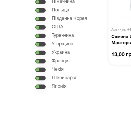
Німеччина
Польща
Південна Корея
США
Артикул: Н
Туреччина
Семена 
Мастерв
Угорщина
Украина
13,00 г
Франція
Чехія
Швейцарія
Японія