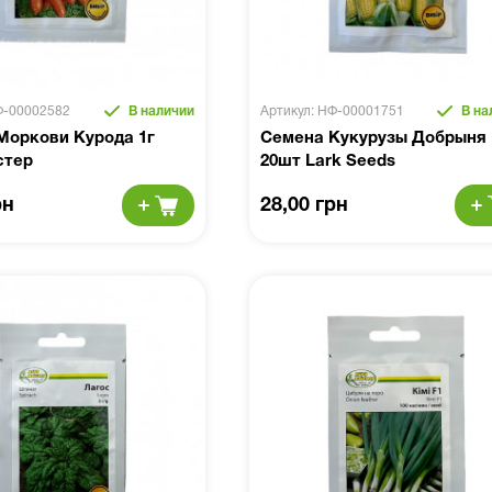
Ф-00002582
В наличии
Артикул: НФ-00001751
В на
Моркови Курода 1г
Семена Кукурузы Добрыня 
стер
20шт Lark Seeds
рн
28,00 грн