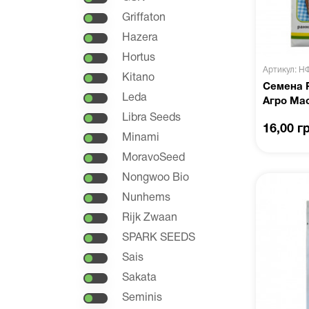
Griffaton
Hazera
Hortus
Артикул: Н
Kitano
Семена Р
Leda
Агро Ма
Libra Seeds
16,00 г
Minami
MoravoSeed
Nongwoo Bio
Nunhems
Rijk Zwaan
SPARK SEEDS
Sais
Sakata
Seminis