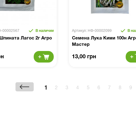
Ф-00002567
В наличии
Артикул: НФ-00002099
В на
Шпината Лагос 2г Агро
Семена Лука Кими 100н Агр
Мастер
рн
13,00 грн
1
2
3
4
5
6
7
8
9