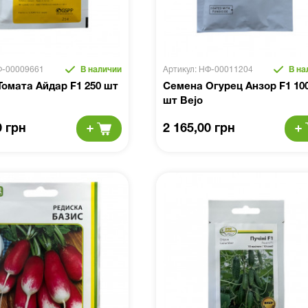
Ф-00009661
В наличии
Артикул: НФ-00011204
В на
омата Айдар F1 250 шт
Семена Огурец Анзор F1 10
шт Bejo
0 грн
2 165,00 грн