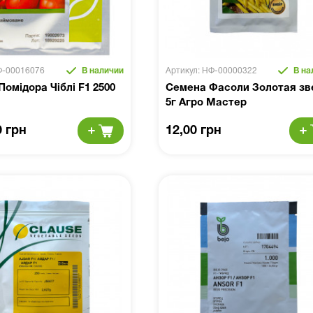
Ф-00016076
В наличии
Артикул: НФ-00000322
В на
Помідора Чіблі F1 2500
Семена Фасоли Золотая зв
5г Агро Мастер
0 грн
12,00 грн