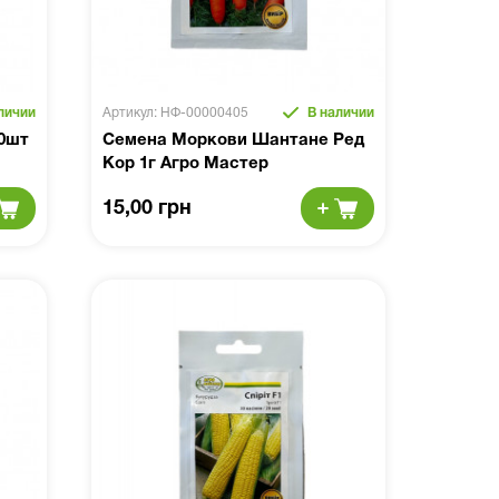
личии
Артикул: НФ-00000405
В наличии
10шт
Семена Моркови Шантане Ред
Кор 1г Агро Мастер
15,00 грн