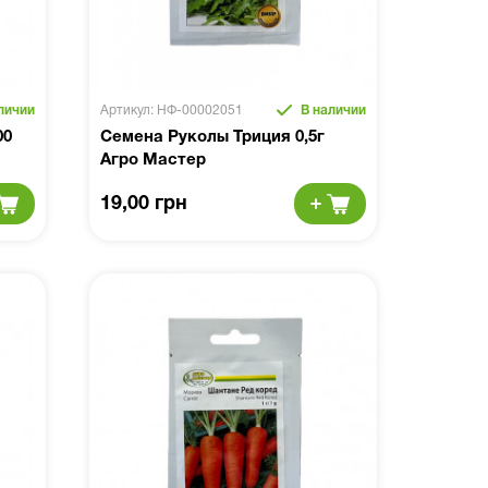
личии
Артикул: НФ-00002051
В наличии
00
Семена Руколы Триция 0,5г
Агро Мастер
19,00 грн