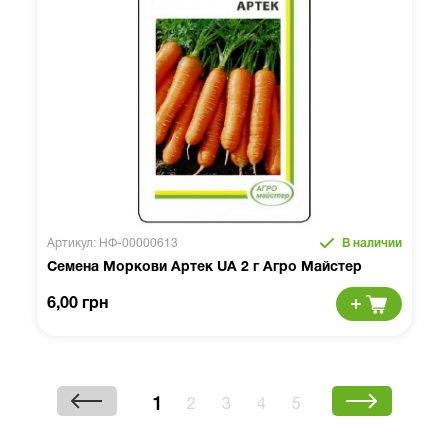
Артикул: НФ-00000613
В наличии
Семена Моркови Артек UA 2 г Агро Майстер
6,00 грн
1
2
3
4
5