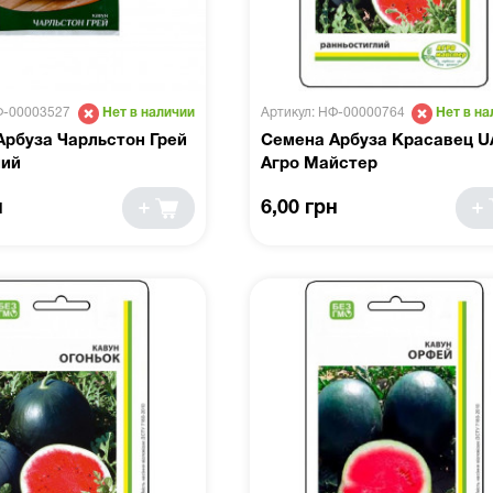
Ф-00003527
Артикул: НФ-00000764
Нет в наличии
Нет в на
Арбуза Чарльстон Грей
Семена Арбуза Красавец UA
ний
Агро Майстер
н
6,00 грн