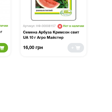
личии
Артикул: НФ-00008157
Нет в наличии
 г
Семена Арбуза Кримсон свит
UA 10 г Агро Майстер
16,00 грн