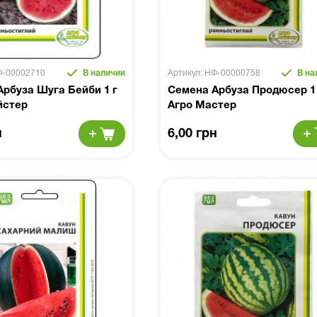
Ф-00002710
В наличии
Артикул: НФ-00000758
В на
рбуза Шуга Бейби 1 г
Семена Арбуза Продюсер 1
йстер
Агро Мастер
н
6,00 грн