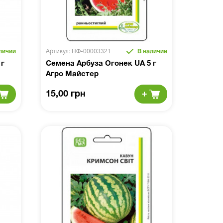
личии
Артикул: НФ-00003321
В наличии
 г
Семена Арбуза Огонек UA 5 г
Агро Майстер
15,00 грн