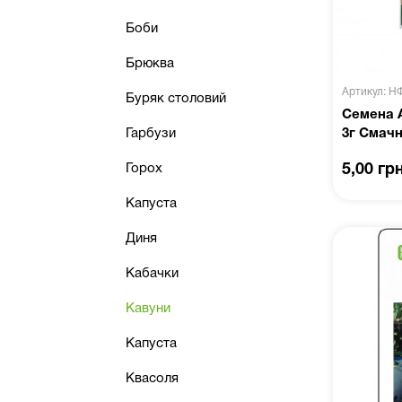
Боби
Брюква
Артикул: Н
Буряк столовий
Семена 
Гарбузи
3г Смач
5,00 гр
Горох
Капуста
Диня
Кабачки
Кавуни
Капуста
Квасоля