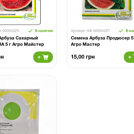
Ф-00003320
В наличии
Артикул: НФ-00004267
В на
Арбуза Сахарный
Семена Арбуза Продюсер 5
A 5 г Агро Майстер
Агро Мастер
рн
15,00 грн