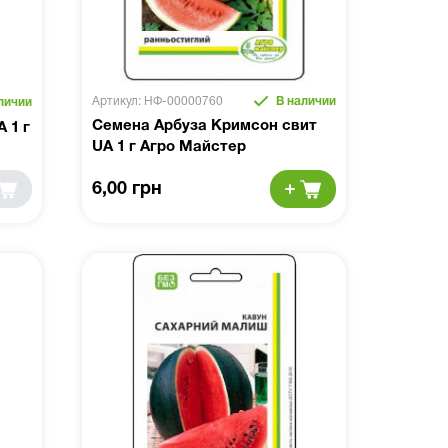
Артикул: НФ-00000760
В наличии
личии
Семена Арбуза Кримсон свит
 1 г
UA 1 г Агро Майстер
6,00 грн