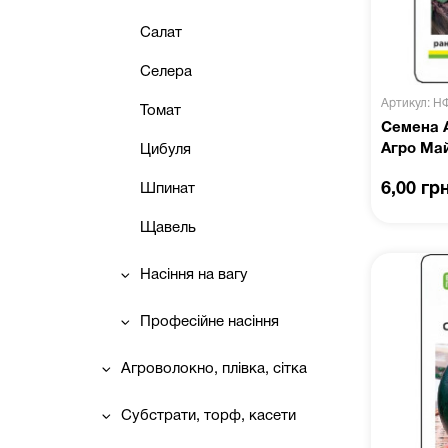
Салат
Селера
Артикул: Н
Томат
Семена А
Агро Ма
Цибуля
6,00 гр
Шпинат
Щавель
Насіння на вагу
Професійне насіння
Агроволокно, плівка, сітка
Субстрати, торф, касети