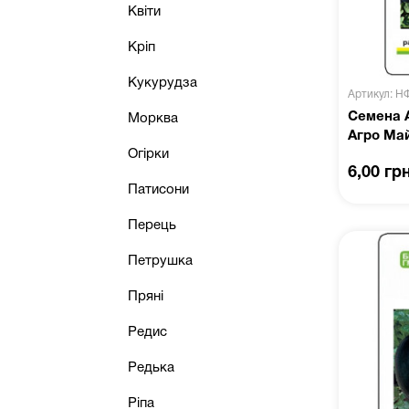
Квіти
Кріп
Кукурудза
Артикул: Н
Семена А
Морква
Агро Ма
Огірки
6,00 гр
Патисони
Перець
Петрушка
Пряні
Редис
Редька
Ріпа