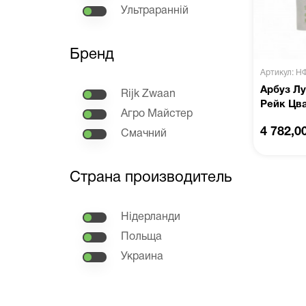
Ультраранній
Бренд
Артикул: Н
Арбуз Лу
Rijk Zwaan
Рейк Цв
Агро Майстер
4 782,0
Смачний
Страна производитель
Нідерланди
Польща
Украина