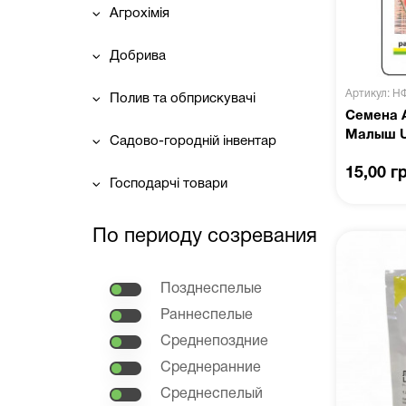
Агрохімія
Добрива
Артикул: Н
Полив та обприскувачі
Семена 
Малыш U
Садово-городній інвентар
15,00 г
Господарчі товари
По периоду созревания
Позднеспелые
Раннеспелые
Среднепоздние
Среднеранние
Среднеспелый