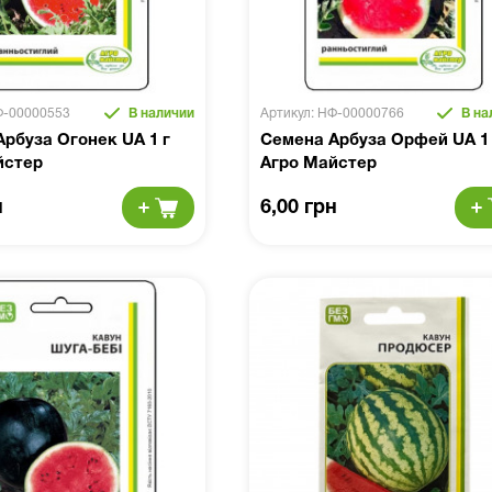
Ф-00000553
В наличии
Артикул: НФ-00000766
В на
рбуза Огонек UA 1 г
Семена Арбуза Орфей UA 1 
йстер
Агро Майстер
н
6,00 грн