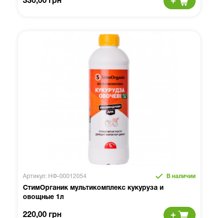
330,00 грн
Артикул: НФ-00012054
В наличии
СтимОрганик мультикомплекс кукуруза и
овощные 1л
220,00 грн